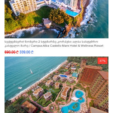
სექტემბერი! ნომერი 2 სტუმარზე კორპუსი ალბა სასტუმრო
კასტელო მარე / Campus Alba Castello Mare Hotel & Wellness Resort
-სგან!
690.00
k
339.00
k
37%