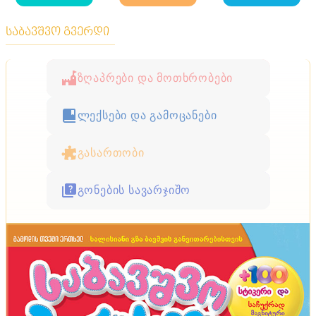
საბავშვო გვერდი
ზღაპრები და მოთხრობები
ლექსები და გამოცანები
გასართობი
გონების სავარჯიშო