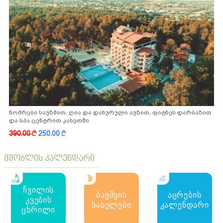
ნომრები საუზმით, ღია და დახურული აუზით, ფიტნეს დარბაზით
და სპა ცენტრით კახეთში
390.00
k
250.00
k
მშობლის კალენდარი
ჩვილის
ბავშვის
აცრების
კვების
სახელები
კალენდარი
ცხრილი