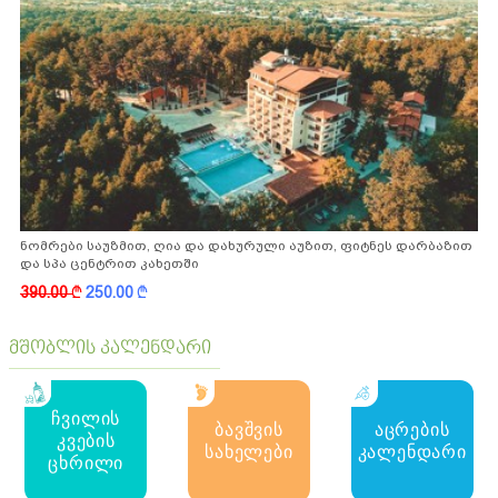
ნომრები საუზმით, ღია და დახურული აუზით, ფიტნეს დარბაზით
და სპა ცენტრით კახეთში
390.00
k
250.00
k
მშობლის კალენდარი
ჩვილის
ბავშვის
აცრების
კვების
სახელები
კალენდარი
ცხრილი