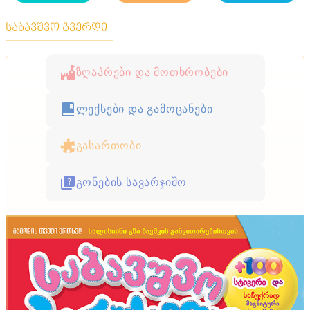
საბავშვო გვერდი
ზღაპრები და მოთხრობები
ლექსები და გამოცანები
გასართობი
გონების სავარჯიშო