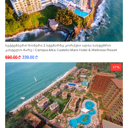
სექტემბერი! ნომერი 2 სტუმარზე კორპუსი ალბა სასტუმრო
კასტელო მარე / Campus Alba Castello Mare Hotel & Wellness Resort
-სგან!
690.00
k
339.00
k
37%