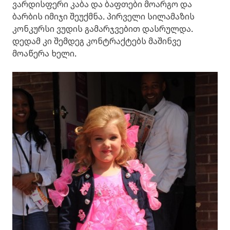
ვარდისფერი კაბა და ბაფთები მოარგო და
ბარბის იმიჯი შეუქმნა. პირველი სილამაზის
კონკურსი ვუდის გამარჯვებით დასრულდა.
დედამ კი შემდეგ კონტრაქტებს მაშინვე
მოაწერა ხელი.