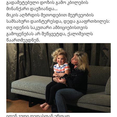
გადამეტებული დოზის გამო კბილების
მინანქარი დაუზიანდა...
მიკის აღზრდის მეთოდებით მეურვეობის
სამსახური დაინტერესდა, დედა გააფრთხილეს:
თუ იდენის საკუთარი ამბიციებისთვის
გამოყენებას არ შეწყვეტდა, ქალიშვილს
წაართმევდნენ.
იდენ ვუდი დედასთან ერთად