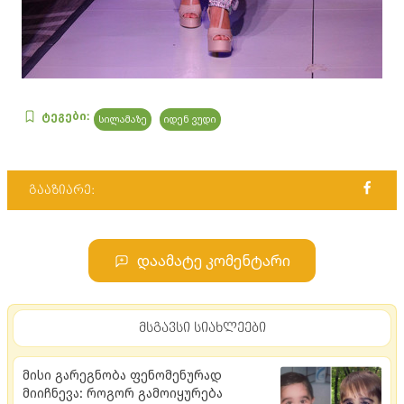
ტეგები:
სილამაზე
იდენ ვუდი
გააზიარე:
დაამატე კომენტარი
მსგავსი სიახლეები
მისი გარეგნობა ფენომენურად
მიიჩნევა: როგორ გამოიყურება