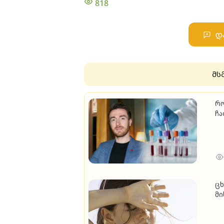
818
დ
მს
რო
ჩა
სა
სა
ცხ
მი