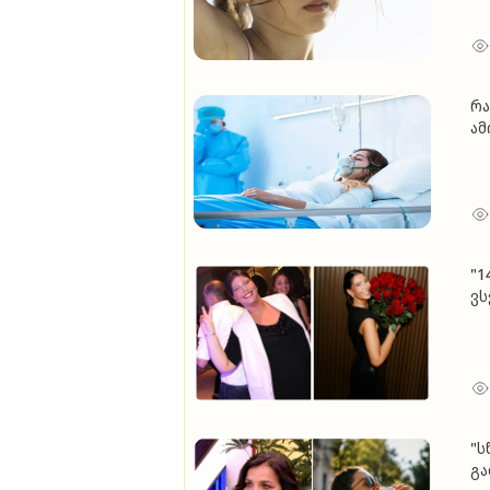
რა
ა
"1
ვს
მქ
ალ
მო
"ს
გა