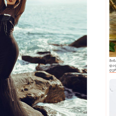
შინ
დაფ
ღერ