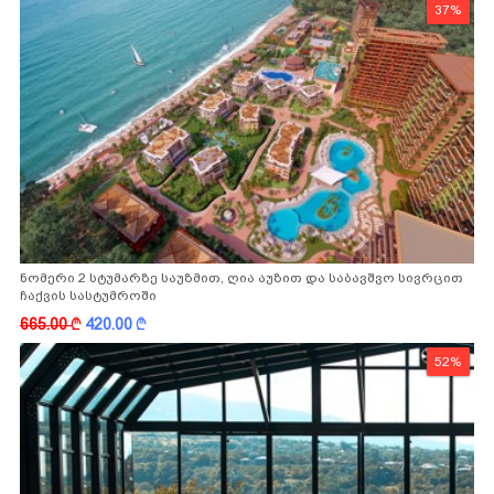
37%
ნომერი 2 სტუმარზე საუზმით, ღია აუზით და საბავშვო სივრცით
ჩაქვის სასტუმროში
665.00
k
420.00
k
52%