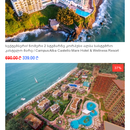
სექტემბერი! ნომერი 2 სტუმარზე კორპუსი ალბა სასტუმრო
კასტელო მარე / Campus Alba Castello Mare Hotel & Wellness Resort
-სგან!
690.00
k
339.00
k
37%