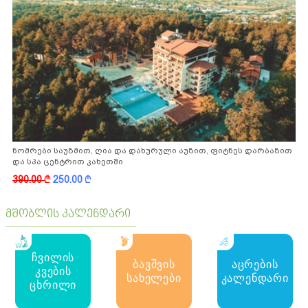
ნომრები საუზმით, ღია და დახურული აუზით, ფიტნეს დარბაზით
და სპა ცენტრით კახეთში
390.00
k
250.00
k
მშობლის კალენდარი
ჩვილის
ბავშვის
აცრების
კვების
სახელები
კალენდარი
ცხრილი