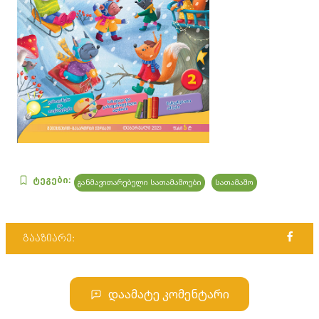
ტეგები:
განმავითარებელი სათამაშოები
სათამაშო
გააზიარე:
დაამატე კომენტარი