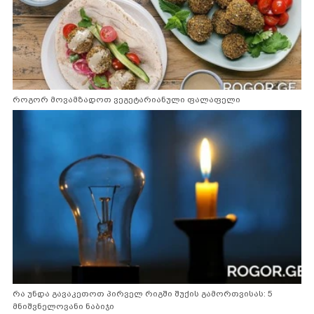
როგორ მოვამზადოთ ვეგეტარიანული ფალაფელი
რა უნდა გავაკეთოთ პირველ რიგში შუქის გამორთვისას: 5
მნიშვნელოვანი ნაბიჯი