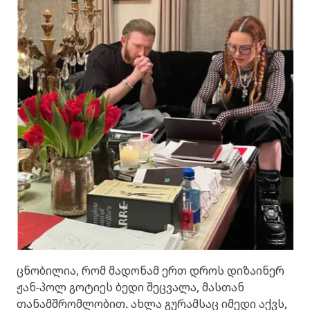
ცნობილია, რომ მადონამ ერთ დროს დიზაინერ
ჟან-პოლ გოტიეს ბედი შეცვალა, მასთან
თანამშრომლობით. ახლა გურამსაც იმედი აქვს,