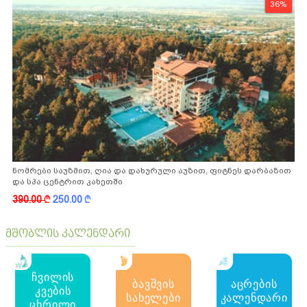
36%
ნომრები საუზმით, ღია და დახურული აუზით, ფიტნეს დარბაზით
და სპა ცენტრით კახეთში
390.00
k
250.00
k
მშობლის კალენდარი
ჩვილის
ბავშვის
აცრების
კვების
სახელები
კალენდარი
ცხრილი