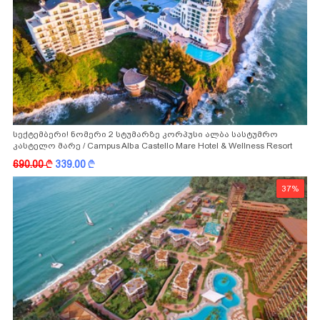
სექტემბერი! ნომერი 2 სტუმარზე კორპუსი ალბა სასტუმრო
კასტელო მარე / Campus Alba Castello Mare Hotel & Wellness Resort
-სგან!
690.00
k
339.00
k
37%