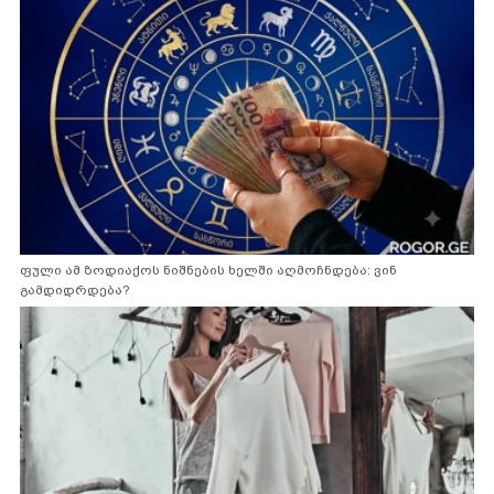
ფული ამ ზოდიაქოს ნიშნების ხელში აღმოჩნდება: ვინ
გამდიდრდება?