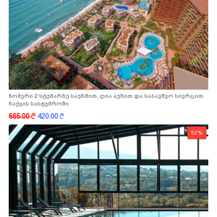
ნომერი 2 სტუმარზე საუზმით, ღია აუზით და საბავშვო სივრცით
ჩაქვის სასტუმროში
665.00
k
420.00
k
52%