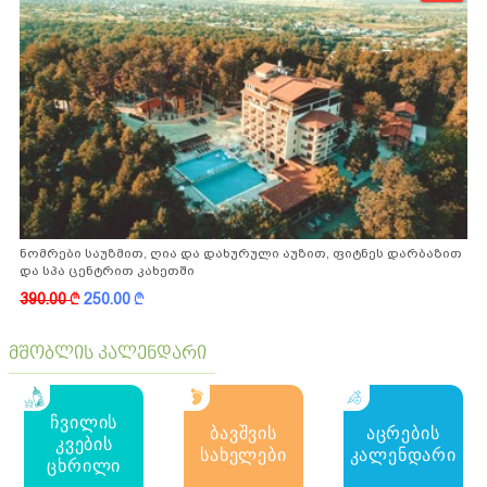
ნომრები საუზმით, ღია და დახურული აუზით, ფიტნეს დარბაზით
და სპა ცენტრით კახეთში
390.00
k
250.00
k
მშობლის კალენდარი
ჩვილის
ბავშვის
აცრების
კვების
სახელები
კალენდარი
ცხრილი