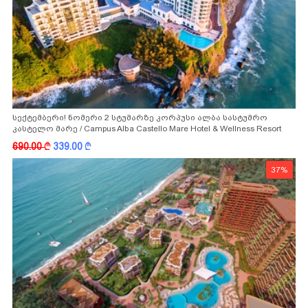
სექტემბერი! ნომერი 2 სტუმარზე კორპუსი ალბა სასტუმრო
კასტელო მარე / Campus Alba Castello Mare Hotel & Wellness Resort
-სგან!
690.00
k
339.00
k
37%