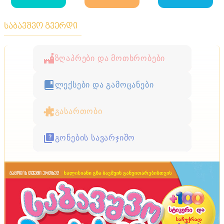
საბავშვო გვერდი
ზღაპრები და მოთხრობები
ლექსები და გამოცანები
გასართობი
გონების სავარჯიშო