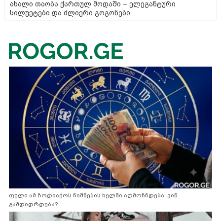
ახალი თაობა ქართულ მოდაში – ელეგანტური
სილუეტები და ძლიერი გოგონები
ფული ამ ზოდიაქოს ნიშნების ხელში აღმოჩნდება: ვინ
გამდიდრდება?