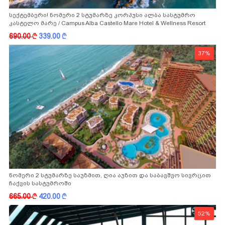
სექტემბერი! ნომერი 2 სტუმარზე კორპუსი ალბა სასტუმრო
კასტელო მარე / Campus Alba Castello Mare Hotel & Wellness Resort
-სგან!
690.00
k
339.00
k
37%
ნომერი 2 სტუმარზე საუზმით, ღია აუზით და საბავშვო სივრცით
ჩაქვის სასტუმროში
665.00
k
420.00
k
52%