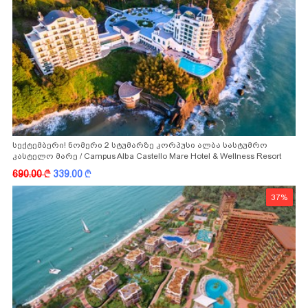
სექტემბერი! ნომერი 2 სტუმარზე კორპუსი ალბა სასტუმრო
კასტელო მარე / Campus Alba Castello Mare Hotel & Wellness Resort
-სგან!
690.00
k
339.00
k
37%