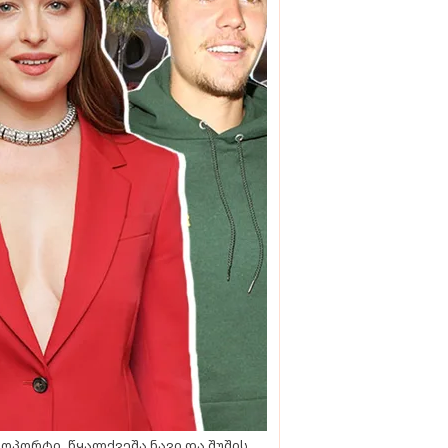
ოპორტი, წყალქვეშა ნავი და შუშის