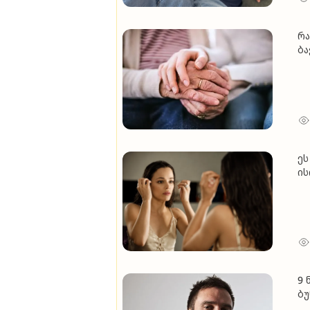
რა
ბა
ეს
ის
გი
9 
ბუ