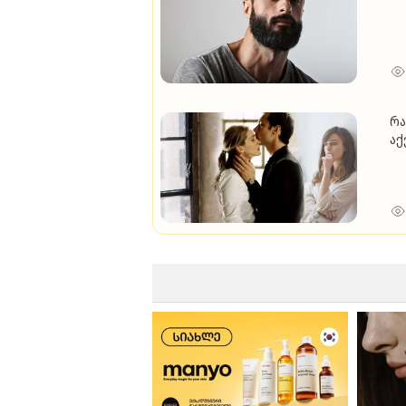
რა
აქ