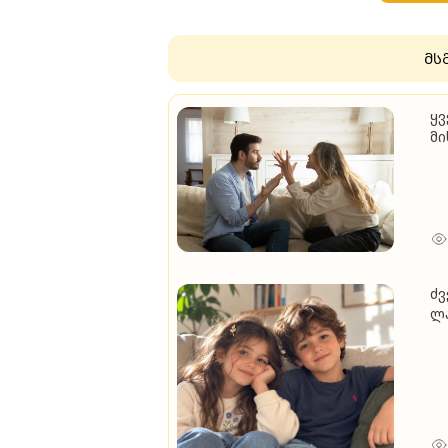
მს
ყვ
მი
უ
ძვ
ლა