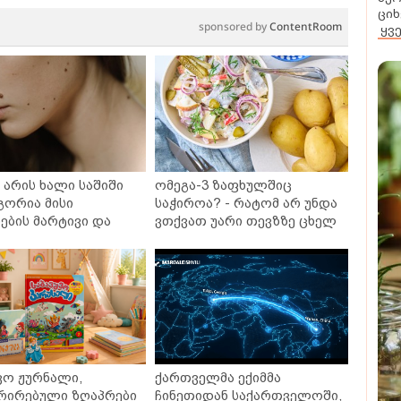
ციხ
sponsored by
ContentRoom
ყვ
არის ხალი საშიში
ომეგა-3 ზაფხულშიც
გორია მისი
საჭიროა? - რატომ არ უნდა
ბის მარტივი და
ვთქვათ უარი თევზზე ცხელ
თხო გზები
დღეებში
ვო ჟურნალი,
ქართველმა ექიმმა
რირებული ზღაპრები
ჩინეთიდან საქართველოში,