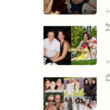
მე
ახ
ოფ
წლ
დ
ც
რო
(