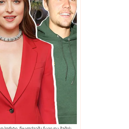
ოპორტი, წყალქვეშა ნავი და შუშის