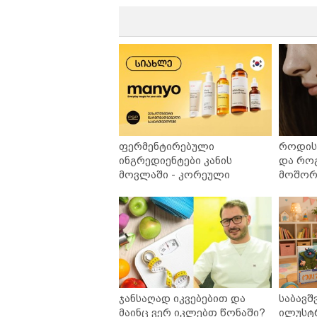
ფერმენტირებული
როდის 
ინგრედიენტები კანის
და რო
მოვლაში - კორეული
მოშორე
ინოვაციური ბრენდი Manyo
უსაფრ
საქართველოშია
ჯანსაღად იკვებებით და
საბავშ
მაინც ვერ იკლებთ წონაში?
ილუსტ