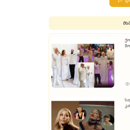
დ
მს
ქო
მო
(ვ
სა
კა
მო
კა