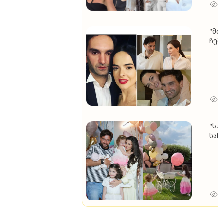
"მ
ჩე
ას
სი
ტა
"ს
სა
რო
უკ
ოჯ