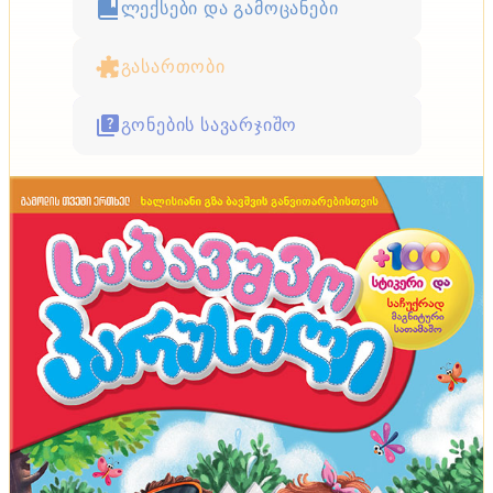
ლექსები და გამოცანები
გასართობი
გონების სავარჯიშო