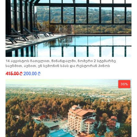
14 აგვისტოს ჩათვლით, წინანდალში, ნომერი 2 სტუმარზე
საუზმით, აუზით, ენ სემონინ სპას და რესტორან პინოს
ფასდაკლებით
415.00
k
200.00
k
36%