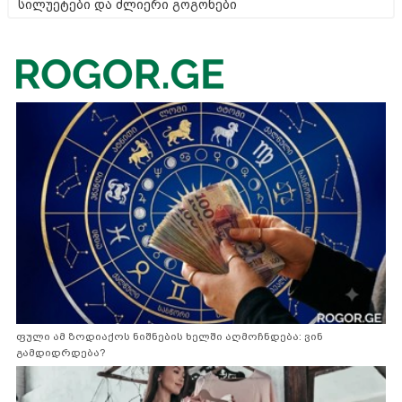
სილუეტები და ძლიერი გოგონები
ფული ამ ზოდიაქოს ნიშნების ხელში აღმოჩნდება: ვინ
გამდიდრდება?