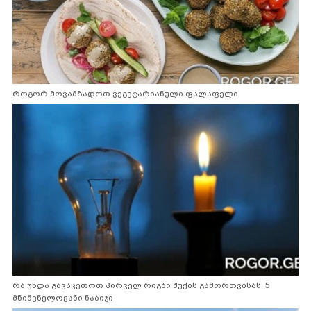
როგორ მოვამზადოთ ვეგეტარიანული ფალაფელი
რა უნდა გავაკეთოთ პირველ რიგში შუქის გამორთვისას: 5
მნიშვნელოვანი ნაბიჯი