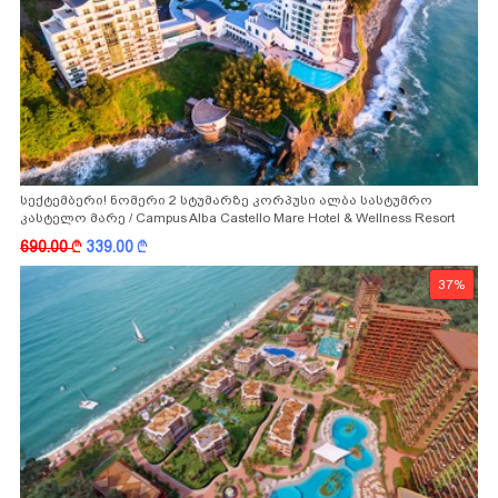
სექტემბერი! ნომერი 2 სტუმარზე კორპუსი ალბა სასტუმრო
კასტელო მარე / Campus Alba Castello Mare Hotel & Wellness Resort
-სგან!
690.00
k
339.00
k
37%