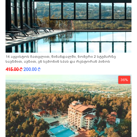
14 აგვისტოს ჩათვლით, წინანდალში, ნომერი 2 სტუმარზე
საუზმით, აუზით, ენ სემონინ სპას და რესტორან პინოს
ფასდაკლებით
415.00
k
200.00
k
36%