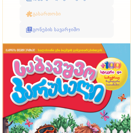
გასართობი
გონების სავარჯიშო