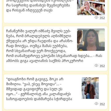
პროდუქციის დამზადება იკრძალება -
რა საფრთხე დაინახეს მეცნიერებმა
და რისგან იზღვევენ თავს
352
ჩა­ნა­წერ­ში ვა­ლერ იმ­ნა­ძე შვილს ეუბ­
ნე­ბა, რომ ბრალ­დე­ბულს აღ­ნიშ­ნუ­ლი
ქმე­დე­ბა არ უნდა ჩა­ე­დი­ნა და არას­წო­
რად მო­იქ­ცა. თუმ­ცა მა­მას ეუბ­ნე­ბა,
რომ სხვა­ნა­ი­რად ვერ მო­იქ­ცე­ო­და,
რომ თა­ნა­მედ­რო­ვე ეპო­ქა­ში სხვა­ნა­ი­რად ხდე­ბა... - რას
ამბობს გიგა ავალიანის საქმის პროკურორი
352
"დიაგნოზი რომ გავიგე, შოკი არ
მიმიღია. "ვაჰ, ესეც მოვიდა"... -
მშვიდად გავიფიქრე და სულ ეს
იყო..." - ჟურნალისტ ანა კალანდაძეს
საზოგადოების დახმარება სჭირდება
352