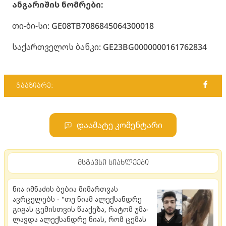
ანგარიშის ნომრები:
თი-ბი-სი: GE08TB7086845064300018
საქართველოს ბანკი: GE23BG0000000161762834
გააზიარე:
დაამატე კომენტარი
მსგავსი სიახლეები
ნია იმნაძის ბებია მიმართვას
ავრცელებს - "თუ ნიამ ალექ­სან­დრე
გი­გას ცე­მის­თვის წა­ა­ქე­ზა, რა­ტომ უმა­
ლავ­და ალექ­სან­დრე ნიას, რომ ცე­მას