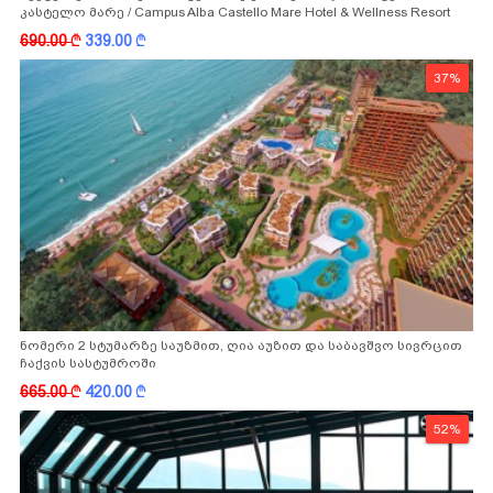
კასტელო მარე / Campus Alba Castello Mare Hotel & Wellness Resort
-სგან!
690.00
k
339.00
k
37%
ნომერი 2 სტუმარზე საუზმით, ღია აუზით და საბავშვო სივრცით
ჩაქვის სასტუმროში
665.00
k
420.00
k
52%