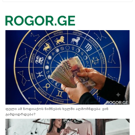
ფული ამ ზოდიაქოს ნიშნების ხელში აღმოჩნდება: ვინ
გამდიდრდება?