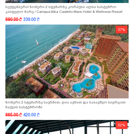
სექტემბერი! ნომერი 2 სტუმარზე კორპუსი ალბა სასტუმრო
კასტელო მარე / Campus Alba Castello Mare Hotel & Wellness Resort
-სგან!
690.00
k
339.00
k
37%
ნომერი 2 სტუმარზე საუზმით, ღია აუზით და საბავშვო სივრცით
ჩაქვის სასტუმროში
665.00
k
420.00
k
52%