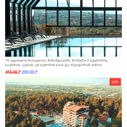
14 აგვისტოს ჩათვლით, წინანდალში, ნომერი 2 სტუმარზე
საუზმით, აუზით, ენ სემონინ სპას და რესტორან პინოს
ფასდაკლებით
415.00
k
200.00
k
36%