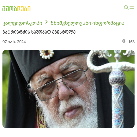
კალეიდოსკოპი
მნიშვნელოვანი ინფორმაცია
პატრიარქის სა­შო­ბაო ეპის­ტო­ლე
07 იან. 2024
163