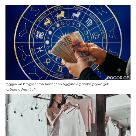
ფული ამ ზოდიაქოს ნიშნების ხელში აღმოჩნდება: ვინ
გამდიდრდება?