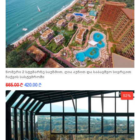
ნომერი 2 სტუმარზე საუზმით, ღია აუზით და საბავშვო სივრცით
ჩაქვის სასტუმროში
665.00
k
420.00
k
52%