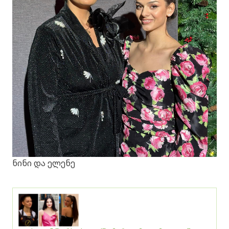
ნინი და ელენე