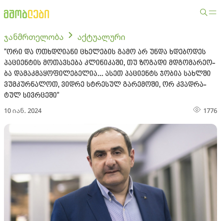
ჯანმრთელობა
აქტუალური
"ორი და ოთხდღი­ა­ნი ცხე­ლე­ბის გამო არ უნდა ხდე­ბო­დეს
პა­ცი­ენ­ტის მო­თავ­სე­ბა კლი­ნი­კა­ში, თუ ზო­გა­დი მდგო­მა­რე­ო­
ბა და­მაკ­მა­ყო­ფი­ლე­ბე­ლია... ასეთ პაციენტს ჯო­ბია სახ­ლში
ვუმ­კურ­ნა­ლოთ, ვიდ­რე სტრე­სულ გა­რე­მო­ში, ორ კვად­რა­
ტულ სივ­რცე­ში"
10 იან. 2024
1776