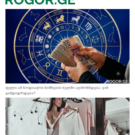
ფული ამ ზოდიაქოს ნიშნების ხელში აღმოჩნდება: ვინ
გამდიდრდება?