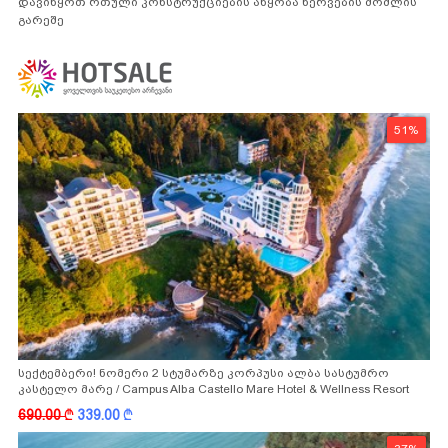
დავიწყოთ რთული კონსტრუქციების აწყობა ნერვების მოშლის
გარეშე
51%
სექტემბერი! ნომერი 2 სტუმარზე კორპუსი ალბა სასტუმრო
კასტელო მარე / Campus Alba Castello Mare Hotel & Wellness Resort
-სგან!
690.00
k
339.00
k