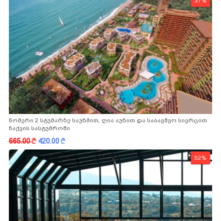
37%
ნომერი 2 სტუმარზე საუზმით, ღია აუზით და საბავშვო სივრცით
ჩაქვის სასტუმროში
665.00
k
420.00
k
52%