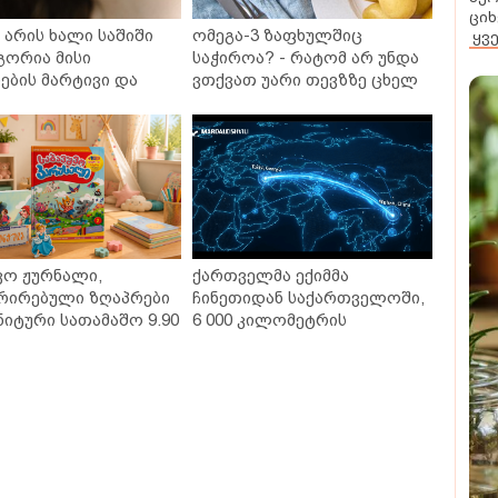
ციხ
არის ხალი საშიში
ომეგა-3 ზაფხულშიც
ყვ
გორია მისი
საჭიროა? - რატომ არ უნდა
ბის მარტივი და
ვთქვათ უარი თევზზე ცხელ
თხო გზები
დღეებში
ვო ჟურნალი,
ქართველმა ექიმმა
რირებული ზღაპრები
ჩინეთიდან საქართველოში,
ნიტური სათამაშო 9.90
6 000 კილომეტრის
- "საბავშვო
დაშორებით,
ლში" ზღაპრების
ტელერობოტული ოპერაცია
დაიწყო
ჩაატარა - ისტორია
დაწერილია