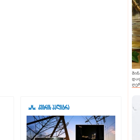
შინ
დაფ
ღერ