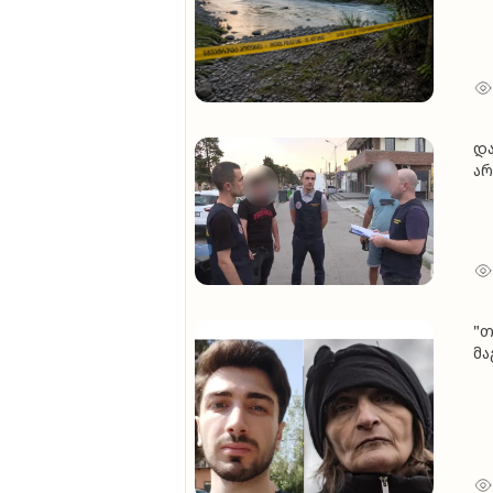
და
არ
პო
ტე
"თ
მა
ობ