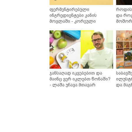
ფერმენტირებული
როდის 
ინგრედიენტები კანის
და რო
მოვლაში - კორეული
მოშორე
ინოვაციური ბრენდი Manyo
უსაფრ
საქართველოშია
ჯანსაღად იკვებებით და
საბავშ
მაინც ვერ იკლებთ წონაში?
ილუსტ
- ლაშა უჩავა მთავარ
და მაგ
მიზეზებზე საუბრობს
ლარად 
კარუსე
სერია 