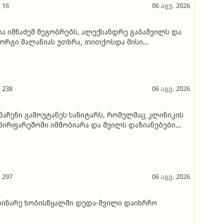
16
06 აგვ. 2026
ია იმნაძემ მეგობრებს, ალექსანდრე გაბაშვილს და
ორგი მალანიას უთხრა, თითქოსდა მისი
სწავლებელი, გიგა ავალიანი ზედმეტ ყურადღებას
ენდა მის მიმართ, რითაც გაბაშვილი წააქეზა,
ნამზრახველებთან ერთად თავს დასხმოდა გიგა
ალიანს.." - პროკურატურა
238
06 აგვ. 2026
ნაჩენი გამოუტანეს სანიტარს, რომელმაც კლინიკის
პირფარეშოში იმშობიარა და შვილს დაზიანებები
აყენა
297
06 აგვ. 2026
ი­ნა­რე ხო­ბის­წყალ­ში დედა-შვი­ლი და­იხ­რჩო