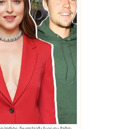
ოპორტი, წყალქვეშა ნავი და შუშის