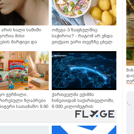
არის ხალი საშიში
ომეგა-3 ზაფხულშიც
გორია მისი
საჭიროა? - რატომ არ უნდა
ბის მარტივი და
ვთქვათ უარი თევზზე ცხელ
თხო გზები
დღეებში
შინ
დაფ
ღერ
ვო ჟურნალი,
ქართველმა ექიმმა
რირებული ზღაპრები
ჩინეთიდან საქართველოში,
ნიტური სათამაშო 9.90
6 000 კილომეტრის
- "საბავშვო
დაშორებით,
ლში" ზღაპრების
ტელერობოტული ოპერაცია
დაიწყო
ჩაატარა - ისტორია
დაწერილია