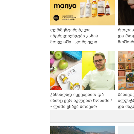
ფერმენტირებული
როდის 
ინგრედიენტები კანის
და რო
მოვლაში - კორეული
მოშორე
ინოვაციური ბრენდი Manyo
უსაფრ
საქართველოშია
ჯანსაღად იკვებებით და
საბავშ
მაინც ვერ იკლებთ წონაში?
ილუსტ
- ლაშა უჩავა მთავარ
და მაგ
მიზეზებზე საუბრობს
ლარად 
კარუსე
სერია 