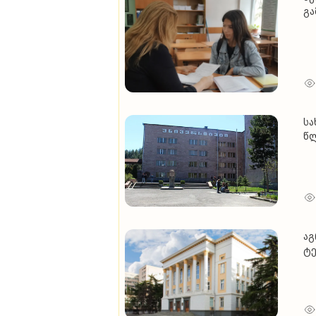
გა
არ
ქუ
სა
წლ
ერ
უნ
აგ
ტე
უნ
სა
ინ