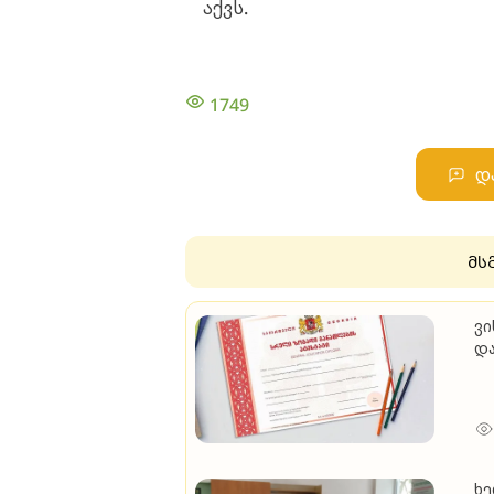
აქვს.
1749
დ
მს
ვი
და
დ
ხე