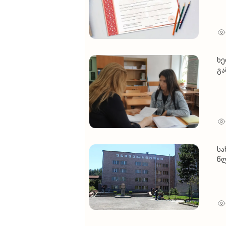
დ
ხე
გა
არ
ქუ
სა
წლ
ერ
უნ