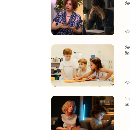
რო
გა
ტრ
რო
მი
წა
"ო
იმ
გა
გა
გა