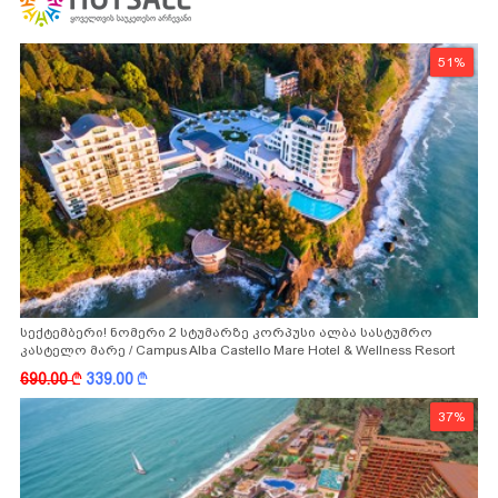
51%
სექტემბერი! ნომერი 2 სტუმარზე კორპუსი ალბა სასტუმრო
კასტელო მარე / Campus Alba Castello Mare Hotel & Wellness Resort
-სგან!
690.00
k
339.00
k
37%