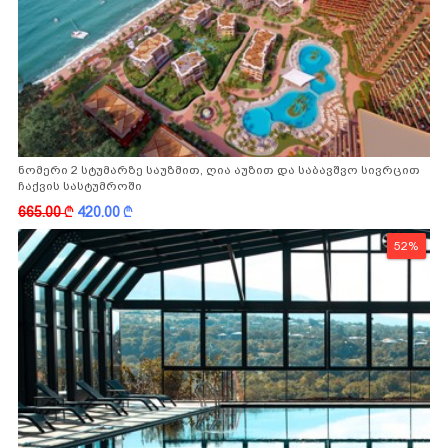
ნომერი 2 სტუმარზე საუზმით, ღია აუზით და საბავშვო სივრცით
ჩაქვის სასტუმროში
665.00
k
420.00
k
52%