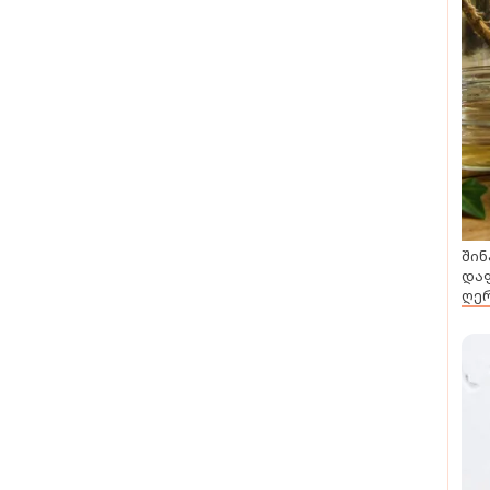
შინ
დაფ
ღერ