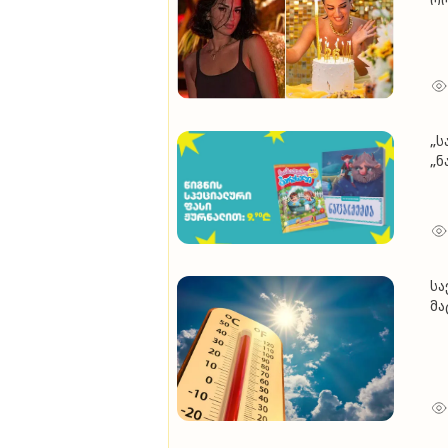
შვ
ვე
ლა
„ს
„ნ
სა
მა
ც