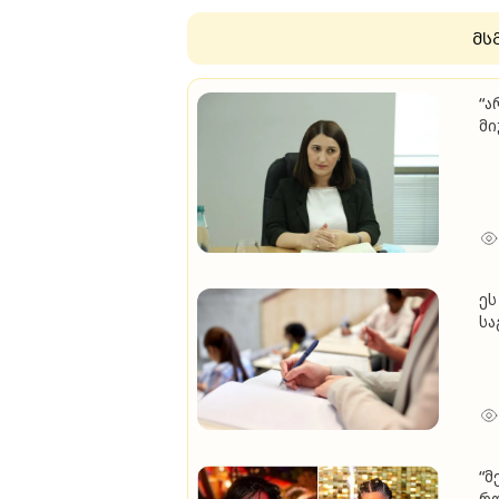
მს
“არა
მი­უ
ერთი სი­ტყვა, რა­ტომ მ
ლე­მის მო­საგ­ვა­რე
ბა
ეს ა
სა
ერ
სწ
შე
“მ
რო