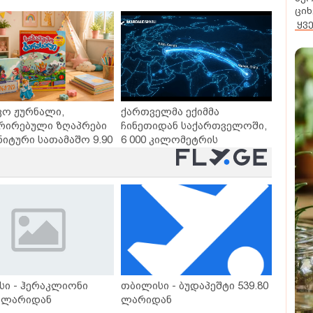
თხო გზები
დღეებში
ციხ
ყვ
ვო ჟურნალი,
ქართველმა ექიმმა
რირებული ზღაპრები
ჩინეთიდან საქართველოში,
ნიტური სათამაშო 9.90
6 000 კილომეტრის
- "საბავშვო
დაშორებით,
ლში" ზღაპრების
ტელერობოტული ოპერაცია
დაიწყო
ჩაატარა - ისტორია
დაწერილია
სი - ჰერაკლიონი
თბილისი - ბუდაპეშტი 539.80
0 ლარიდან
ლარიდან