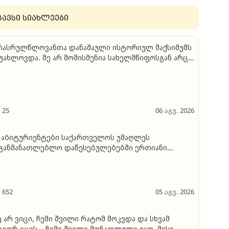
გავსი სიახლეები
ს­რულ­წლო­ვან­თა და­ნა­შა­უ­ლი ის­ტო­რი­ულ მაქ­სი­მუმს
­ახ­ლოვ­და. მე არ მო­მის­მე­ნია სა­ხელ­მწი­ფოს­გან არც
ოხ­და ეს და რა ხედ­ვა აქვს პრობ­
ბ­ლად, გარ­და იმი­სა რომ 10-11 წლის
ვ­შვე­ბის­თვის "ციხე” გა­ა­კე­თა”
25
06 აგვ. 2026
ბიტურიენტები საქართველოს უმაღლეს
განმანათლებლო დაწესებულებებში ერთიანი
ოვნული გამოცდების გარეშე ჩაირიცხებიან და
ავლის სრული დაფინანსებით ისარგებლებენ - ვის
უძლია დარეგისტრირება?
652
05 აგვ. 2026
ე არ ვიცი, ჩემი შვილი რატომ მოკვდა და სხვამ
გორ იცის... ჩემი შვილი მონათლული იყო, მისი