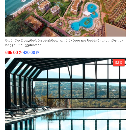
ნომერი 2 სტუმარზე საუზმით, ღია აუზით და საბავშვო სივრცით
ჩაქვის სასტუმროში
665.00
k
420.00
k
52%