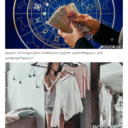
ფული ამ ზოდიაქოს ნიშნების ხელში აღმოჩნდება: ვინ
გამდიდრდება?