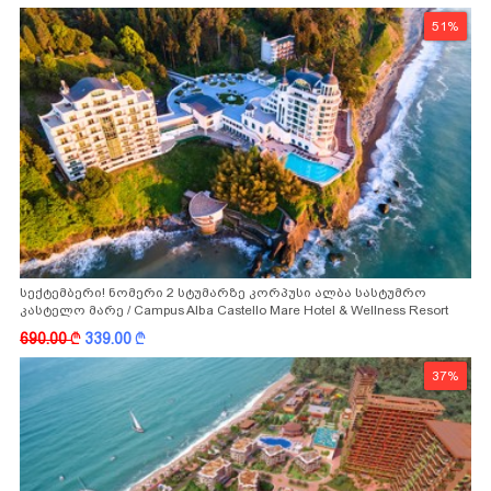
51%
სექტემბერი! ნომერი 2 სტუმარზე კორპუსი ალბა სასტუმრო
კასტელო მარე / Campus Alba Castello Mare Hotel & Wellness Resort
-სგან!
690.00
k
339.00
k
37%