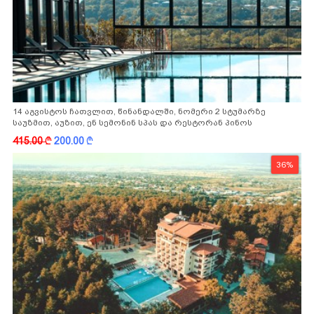
14 აგვისტოს ჩათვლით, წინანდალში, ნომერი 2 სტუმარზე
საუზმით, აუზით, ენ სემონინ სპას და რესტორან პინოს
ფასდაკლებით
415.00
k
200.00
k
36%