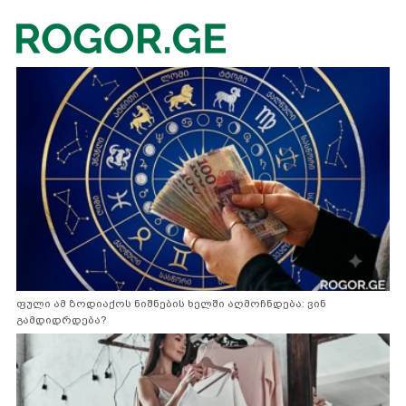
ფული ამ ზოდიაქოს ნიშნების ხელში აღმოჩნდება: ვინ
გამდიდრდება?