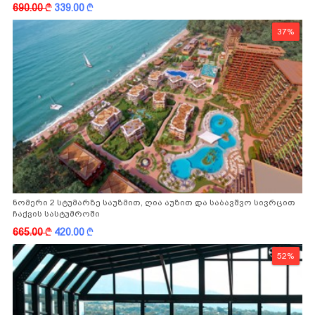
-სგან!
690.00
k
339.00
k
37%
ნომერი 2 სტუმარზე საუზმით, ღია აუზით და საბავშვო სივრცით
ჩაქვის სასტუმროში
665.00
k
420.00
k
52%