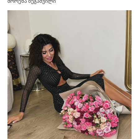
შორენა ბეგაშვილი