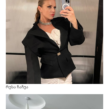
რუსა ჩაჩუა