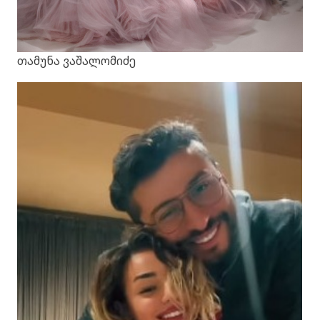
თამუნა ვაშალომიძე