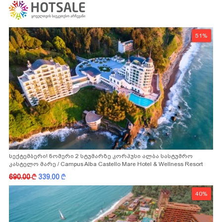
51%
სექტემბერი! ნომერი 2 სტუმარზე კორპუსი ალბა სასტუმრო
კასტელო მარე / Campus Alba Castello Mare Hotel & Wellness Resort
-სგან!
690.00
k
339.00
k
40%