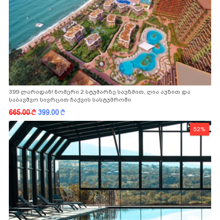
399 ლარიდან! ნომერი 2 სტუმარზე საუზმით, ღია აუზით და
საბავშვო სივრცით ჩაქვის სასტუმროში
665.00
k
399.00
k
52%