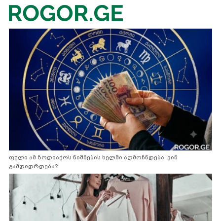
ფული ამ ზოდიაქოს ნიშნების ხელში აღმოჩნდება: ვინ
გამდიდრდება?