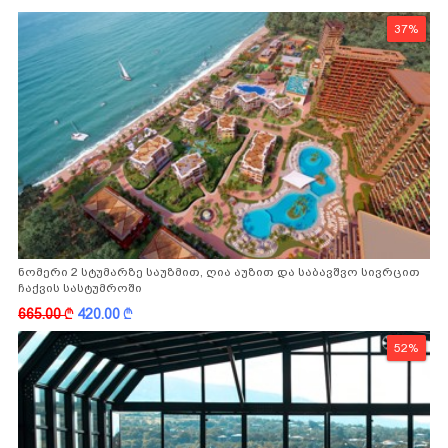
37%
ნომერი 2 სტუმარზე საუზმით, ღია აუზით და საბავშვო სივრცით
ჩაქვის სასტუმროში
665.00
k
420.00
k
52%