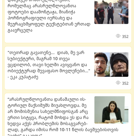
რომელმაც არასრულწლოვანთა
ფოტოები დაამონტაჟა, მიანიჭა
პორნოგრაფიული იერსახე და
შეურაცხმყოფელ ტექსტებთან ერთად
გაავრცელა
352
"თეთრად გავათენე... დიახ, მე ვარ
სუბიექტური, მაგრამ 10 თვეა
ვცდილობ, თავი ხელში ავიყვანო და
ობიექტურად შევაფასო მოვლენები..."
- ეკა კუპატაძე
352
“არას­რულ­წლო­ვან­თა და­ნა­შა­უ­ლი ის­
ტო­რი­ულ მაქ­სი­მუმს მი­უ­ახ­ლოვ­და. მე
არ მო­მის­მე­ნია სა­ხელ­მწი­ფოს­გან არც
ერთი სი­ტყვა, რა­ტომ მოხ­და ეს და რა
ხედ­ვა აქვს პრობ­ლე­მის მო­საგ­ვა­რებ­
ლად, გარ­და იმი­სა რომ 10-11 წლის ბავ­შვე­ბის­თვის
"ციხე” გა­ა­კე­თა”