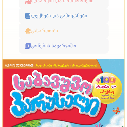
ზღაპრები და მოთხრობები
ლექსები და გამოცანები
გასართობი
გონების სავარჯიშო