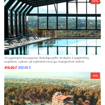
52%
14 აგვისტოს ჩათვლით, წინანდალში, ნომერი 2 სტუმარზე
საუზმით, აუზით, ენ სემონინ სპას და რესტორან პინოს
ფასდაკლებით
415.00
k
200.00
k
36%