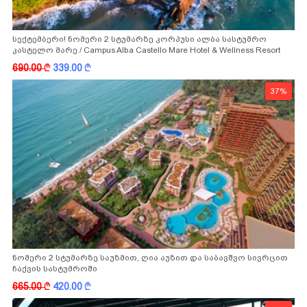
სექტემბერი! ნომერი 2 სტუმარზე კორპუსი ალბა სასტუმრო
კასტელო მარე / Campus Alba Castello Mare Hotel & Wellness Resort
-სგან!
690.00
k
339.00
k
37%
ნომერი 2 სტუმარზე საუზმით, ღია აუზით და საბავშვო სივრცით
ჩაქვის სასტუმროში
665.00
k
420.00
k