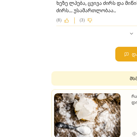
ხეზე ლპება, ცვივა ძირს და მი
ძირს... უსამართლობაა..
(8)
(3)
დ
მს
რა
დ