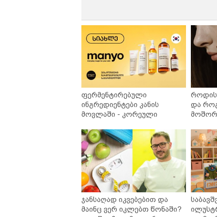
ფერმენტირებული
როდის 
ინგრედიენტები კანის
და რო
მოვლაში - კორეული
მოშორე
ინოვაციური ბრენდი Manyo
უსაფრ
საქართველოშია
ჯანსაღად იკვებებით და
საბავშ
მაინც ვერ იკლებთ წონაში?
ილუსტ