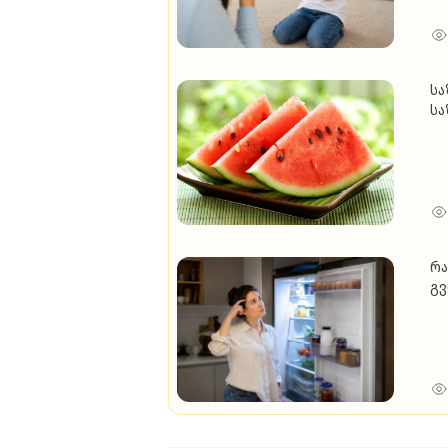
სა
სა
ნა
რა
გვ
"გ