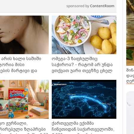
sponsored by
ContentRoom
არის ხალი საშიში
ომეგა-3 ზაფხულშიც
გორია მისი
საჭიროა? - რატომ არ უნდა
შინ
ბის მარტივი და
ვთქვათ უარი თევზზე ცხელ
დაფ
თხო გზები
დღეებში
ღერ
ვო ჟურნალი,
ქართველმა ექიმმა
რირებული ზღაპრები
ჩინეთიდან საქართველოში,