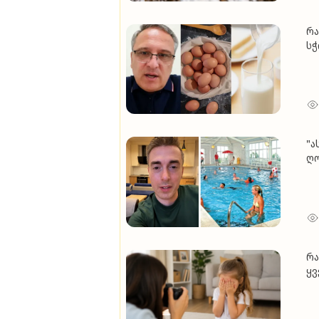
რა
სჭ
ფ
"ა
ღო
აუ
გ
რა
ყვ
გა