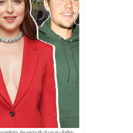
ოპორტი, წყალქვეშა ნავი და შუშის