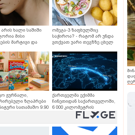
არის ხალი საშიში
ომეგა-3 ზაფხულშიც
გორია მისი
საჭიროა? - რატომ არ უნდა
ბის მარტივი და
ვთქვათ უარი თევზზე ცხელ
თხო გზები
დღეებში
შინ
დაფ
ღერ
ვო ჟურნალი,
ქართველმა ექიმმა
რირებული ზღაპრები
ჩინეთიდან საქართველოში,
ნიტური სათამაშო 9.90
6 000 კილომეტრის
- "საბავშვო
დაშორებით,
ლში" ზღაპრების
ტელერობოტული ოპერაცია
დაიწყო
ჩაატარა - ისტორია
დაწერილია