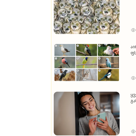
აი
ფ
ყვ
გა
უპ