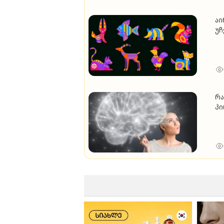
აი
უჩ
მნ
რამ
პი
შე