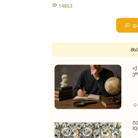
14853
დ
მს
აქ
ერ
ტე
IQ
ცხ