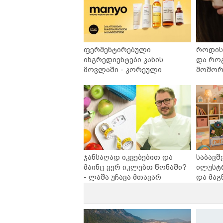
ფერმენტირებული
როდის 
ინგრედიენტები კანის
და რო
მოვლაში - კორეული
მოშორე
ინოვაციური ბრენდი Manyo
უსაფრ
საქართველოშია
ჯანსაღად იკვებებით და
საბავშ
მაინც ვერ იკლებთ წონაში?
ილუსტ
- ლაშა უჩავა მთავარ
და მაგ
მიზეზებზე საუბრობს
ლარად 
კარუსე
სერია 