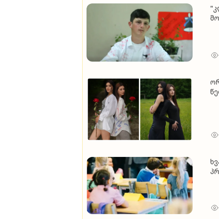
"კ
მო
არ
ს
მო
ორ
წე
ემ
გ
ხ
პრ