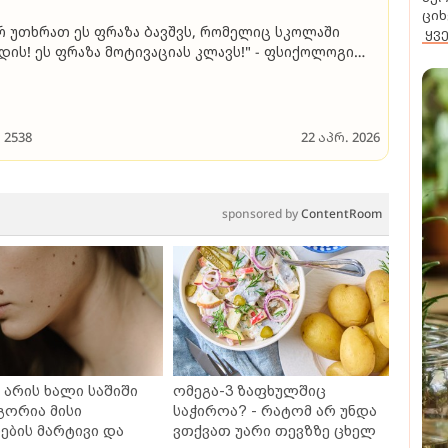
ციხ
რ უთხრათ ეს ფრაზა ბავშვს, რომელიც სკოლაში
ყვ
დის! ეს ფრაზა მოტივაციას კლავს!" - ფსიქოლოგი
ნდა ჩეჩელაშვილი ბავშვებში სწავლის მოტივაციის
კარგვაზე
2538
22 აპრ. 2026
sponsored by
ContentRoom
არის ხალი საშიში
ომეგა-3 ზაფხულშიც
გორია მისი
საჭიროა? - რატომ არ უნდა
ბის მარტივი და
ვთქვათ უარი თევზზე ცხელ