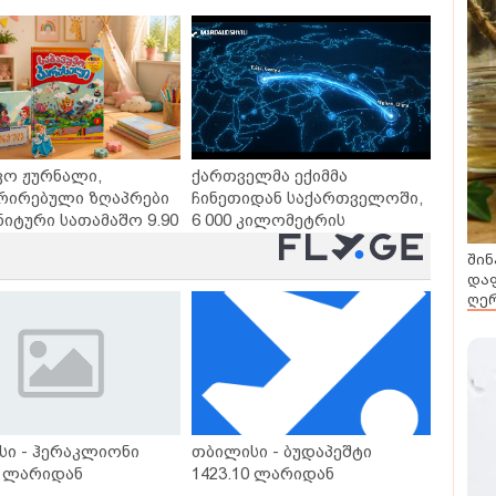
თხო გზები
დღეებში
ვო ჟურნალი,
ქართველმა ექიმმა
რირებული ზღაპრები
ჩინეთიდან საქართველოში,
ნიტური სათამაშო 9.90
6 000 კილომეტრის
- "საბავშვო
დაშორებით,
შინ
ლში" ზღაპრების
ტელერობოტული ოპერაცია
დაფ
დაიწყო
ჩაატარა - ისტორია
ღერ
დაწერილია
სი - ჰერაკლიონი
თბილისი - ბუდაპეშტი
0 ლარიდან
1423.10 ლარიდან