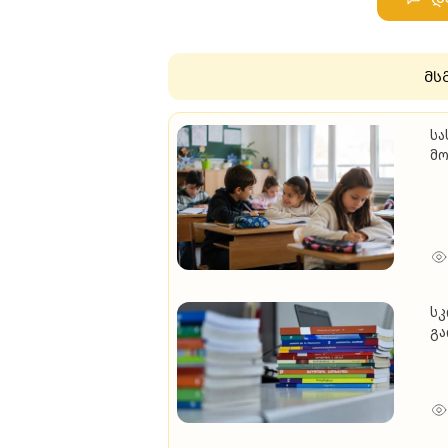
მს
სა
მო
და
20
სკ
გა
სა
შე
ის