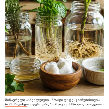
შინაურული საშუალებები სწრაფი დაფესვიანებისთვის -
რაში ჩავაწყოთ ღეროები, რომ ფესვი სწრაფად გაიკეთოს