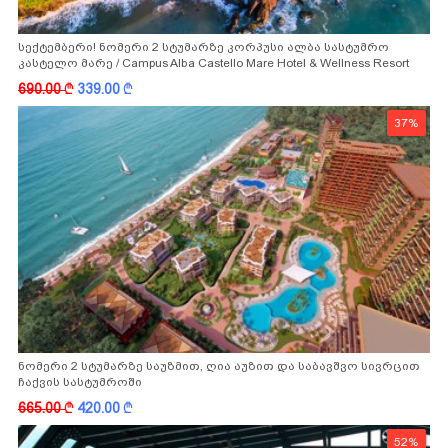
სექტემბერი! ნომერი 2 სტუმარზე კორპუსი ალბა სასტუმრო
კასტელო მარე / Campus Alba Castello Mare Hotel & Wellness Resort
-სგან!
690.00
k
339.00
k
37%
ნომერი 2 სტუმარზე საუზმით, ღია აუზით და საბავშვო სივრცით
ჩაქვის სასტუმროში
665.00
k
420.00
k
52%