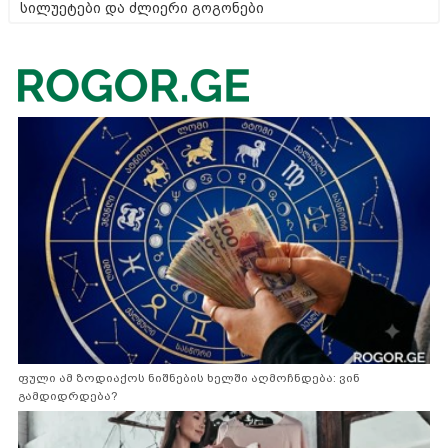
სილუეტები და ძლიერი გოგონები
ფული ამ ზოდიაქოს ნიშნების ხელში აღმოჩნდება: ვინ
გამდიდრდება?