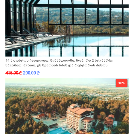
14 აგვისტოს ჩათვლით, წინანდალში, ნომერი 2 სტუმარზე
საუზმით, აუზით, ენ სემონინ სპას და რესტორან პინოს
ფასდაკლებით
415.00
k
200.00
k
36%