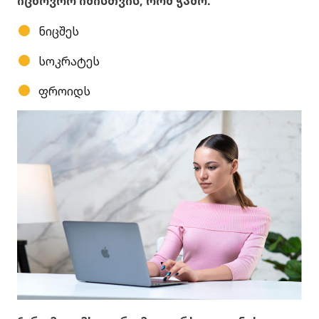
იცხოვრო იმისთვის, რომ ჭამო."
ნიცშეს
სოკრატეს
ფროიდს