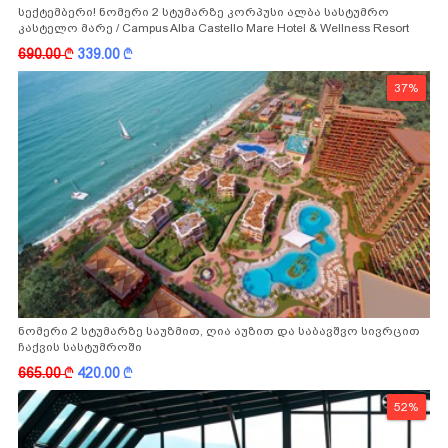
სექტემბერი! ნომერი 2 სტუმარზე კორპუსი ალბა სასტუმრო
კასტელო მარე / Campus Alba Castello Mare Hotel & Wellness Resort
-სგან!
690.00
k
339.00
k
37%
ნომერი 2 სტუმარზე საუზმით, ღია აუზით და საბავშვო სივრცით
ჩაქვის სასტუმროში
665.00
k
420.00
k
52%