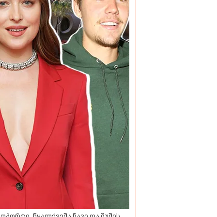
ოპორტი, წყალქვეშა ნავი და შუშის