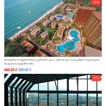
37%
ნომერი 2 სტუმარზე საუზმით, ღია აუზით და საბავშვო სივრცით
ჩაქვის სასტუმროში
665.00
k
420.00
k
52%