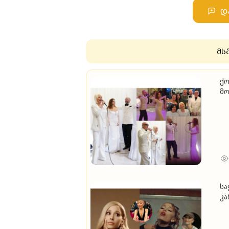
დ
მს
ქო
მო
(ვ
სა
კა
მო
კა