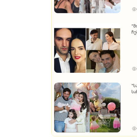
"მ
ჩე
ას
სი
ტა
"ს
სა
რო
უკ
ოჯ