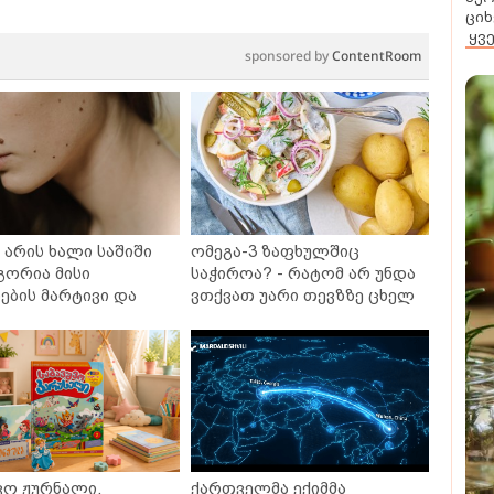
ციხ
ყვ
sponsored by
ContentRoom
არის ხალი საშიში
ომეგა-3 ზაფხულშიც
გორია მისი
საჭიროა? - რატომ არ უნდა
ბის მარტივი და
ვთქვათ უარი თევზზე ცხელ
თხო გზები
დღეებში
ვო ჟურნალი,
ქართველმა ექიმმა