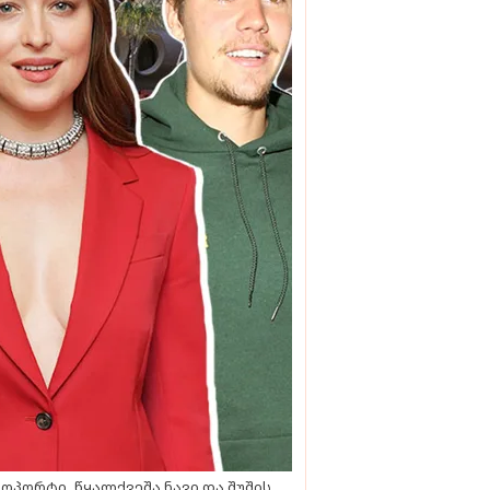
ოპორტი, წყალქვეშა ნავი და შუშის