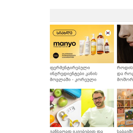
ფერმენტირებული
როდის 
ინგრედიენტები კანის
და რო
მოვლაში - კორეული
მოშორე
ინოვაციური ბრენდი Manyo
უსაფრ
საქართველოშია
ჯანსაღად იკვებებით და
საბავშ