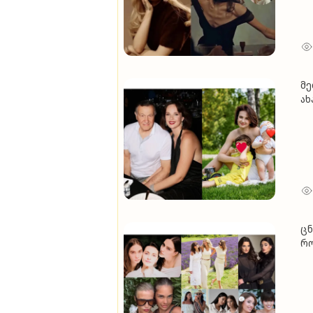
მე
ახ
ოფ
წლ
დ
ც
რო
(