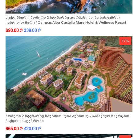
სექტემბერი! ნომერი 2 სტუმარზე კორპუსი ალბა სასტუმრო
კასტელო მარე / Campus Alba Castello Mare Hotel & Wellness Resort
-სგან!
690.00
k
339.00
k
37%
ნომერი 2 სტუმარზე საუზმით, ღია აუზით და საბავშვო სივრცით
ჩაქვის სასტუმროში
665.00
k
420.00
k