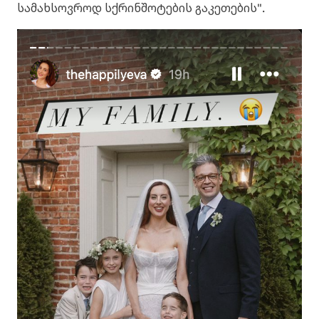
სამახსოვროდ სქრინშოტების გაკეთების".