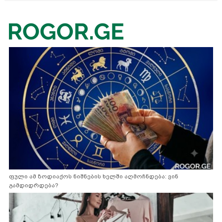
ფული ამ ზოდიაქოს ნიშნების ხელში აღმოჩნდება: ვინ
გამდიდრდება?