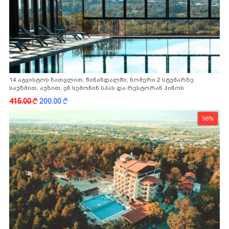
14 აგვისტოს ჩათვლით, წინანდალში, ნომერი 2 სტუმარზე
საუზმით, აუზით, ენ სემონინ სპას და რესტორან პინოს
ფასდაკლებით
415.00
k
200.00
k
36%