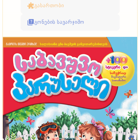
გასართობი
გონების სავარჯიშო