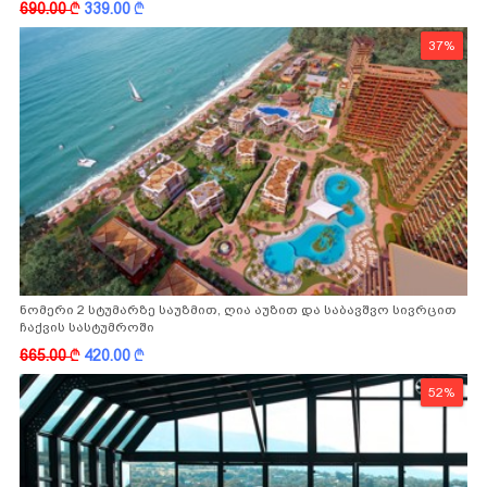
690.00
k
339.00
k
37%
ნომერი 2 სტუმარზე საუზმით, ღია აუზით და საბავშვო სივრცით
ჩაქვის სასტუმროში
665.00
k
420.00
k
52%