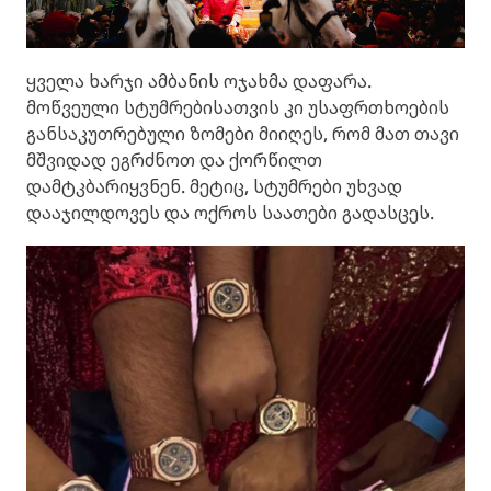
ყველა ხარჯი ამბანის ოჯახმა დაფარა.
მოწვეული სტუმრებისათვის კი უსაფრთხოების
განსაკუთრებული ზომები მიიღეს, რომ მათ თავი
მშვიდად ეგრძნოთ და ქორწილთ
დამტკბარიყვნენ. მეტიც, სტუმრები უხვად
დააჯილდოვეს და ოქროს საათები გადასცეს.