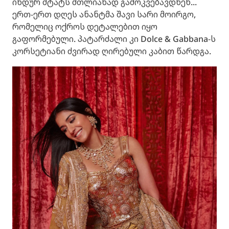
ინდურ შტატს მთლიანად გამოკვებავდნენ...
ერთ-ერთ დღეს ანანტმა შავი სარი მოირგო,
რომელიც ოქროს დეტალებით იყო
გაფორმებული. პატარძალი კი Dolce & Gabbana-ს
კორსეტიანი ძვირად ღირებული კაბით წარდგა.