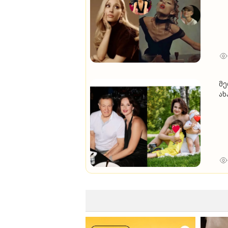
კა
მე
ახ
ოფ
წლ
დ