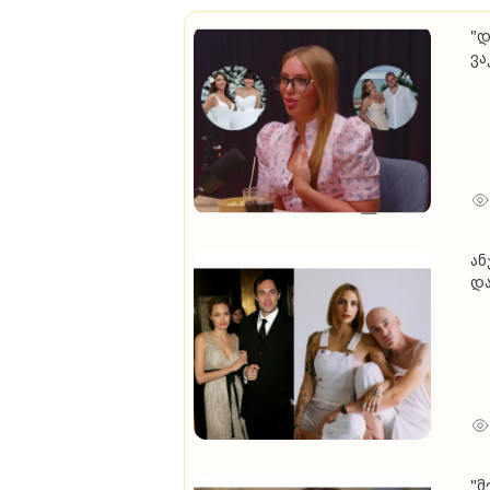
"დ
ვა
შე
გა
ბა
ან
და
ორ
მე
"მ