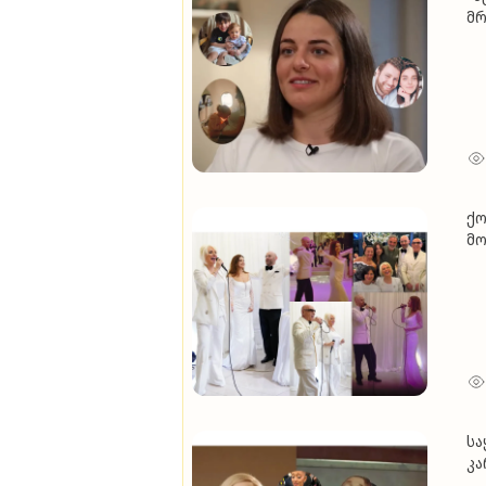
მრ
ქო
მო
(ვ
სა
კა
მო