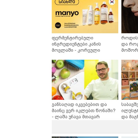
ფერმენტირებული
როდის 
ინგრედიენტები კანის
და რო
მოვლაში - კორეული
მოშორე
ინოვაციური ბრენდი Manyo
უსაფრ
საქართველოშია
ჯანსაღად იკვებებით და
საბავშ
მაინც ვერ იკლებთ წონაში?
ილუსტ
- ლაშა უჩავა მთავარ
და მაგ
მიზეზებზე საუბრობს
ლარად 
კარუსე
სერია 