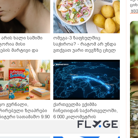
ციხ
ყვ
არის ხალი საშიში
ომეგა-3 ზაფხულშიც
გორია მისი
საჭიროა? - რატომ არ უნდა
ბის მარტივი და
ვთქვათ უარი თევზზე ცხელ
თხო გზები
დღეებში
ვო ჟურნალი,
ქართველმა ექიმმა
რირებული ზღაპრები
ჩინეთიდან საქართველოში,
ნიტური სათამაშო 9.90
6 000 კილომეტრის
- "საბავშვო
დაშორებით,
ლში" ზღაპრების
ტელერობოტული ოპერაცია
დაიწყო
ჩაატარა - ისტორია