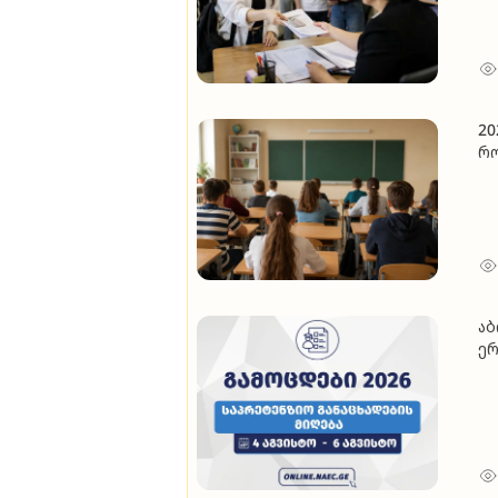
20
რო
აბ
ერ
გა
შე