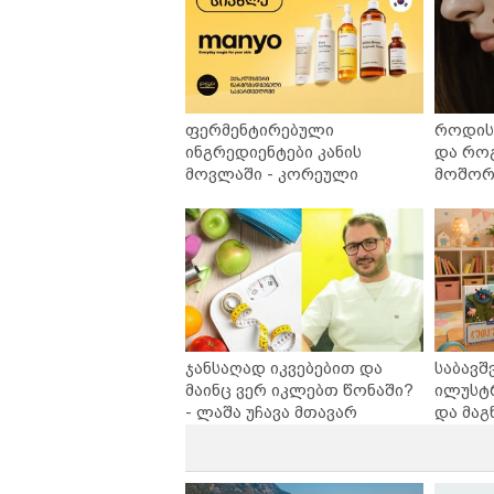
ფერმენტირებული
როდის 
ინგრედიენტები კანის
და რო
მოვლაში - კორეული
მოშორე
ინოვაციური ბრენდი Manyo
უსაფრ
საქართველოშია
ჯანსაღად იკვებებით და
საბავშ
მაინც ვერ იკლებთ წონაში?
ილუსტ
- ლაშა უჩავა მთავარ
და მაგ
მიზეზებზე საუბრობს
ლარად 
კარუსე
სერია 