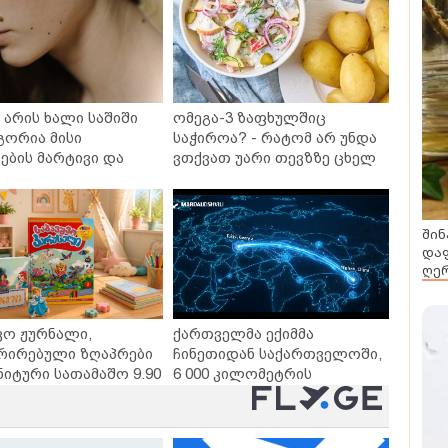
არის ხალი საშიში
ომეგა-3 ზაფხულშიც
გორია მისი
საჭიროა? - რატომ არ უნდა
ბის მარტივი და
ვთქვათ უარი თევზზე ცხელ
თხო გზები
დღეებში
შინ
დაფ
ღერ
ვო ჟურნალი,
ქართველმა ექიმმა
რირებული ზღაპრები
ჩინეთიდან საქართველოში,
ნიტური სათამაშო 9.90
6 000 კილომეტრის
- "საბავშვო
დაშორებით,
ლში" ზღაპრების
ტელერობოტული ოპერაცია
დაიწყო
ჩაატარა - ისტორია