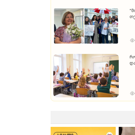
"მ
თქ
სა
აბ
რო
და