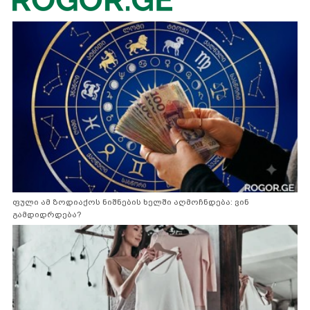
ფული ამ ზოდიაქოს ნიშნების ხელში აღმოჩნდება: ვინ
გამდიდრდება?