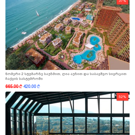
37%
ნომერი 2 სტუმარზე საუზმით, ღია აუზით და საბავშვო სივრცით
ჩაქვის სასტუმროში
665.00
k
420.00
k
52%