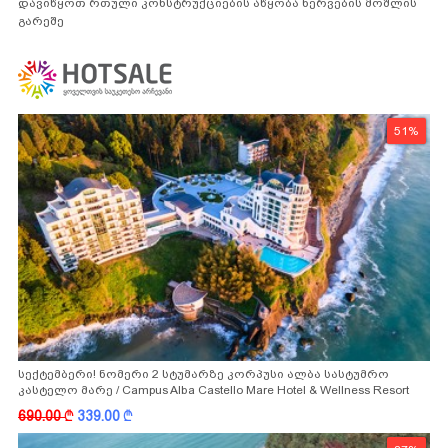
დავიწყოთ რთული კონსტრუქციების აწყობა ნერვების მოშლის
გარეშე
51%
სექტემბერი! ნომერი 2 სტუმარზე კორპუსი ალბა სასტუმრო
კასტელო მარე / Campus Alba Castello Mare Hotel & Wellness Resort
-სგან!
690.00
k
339.00
k