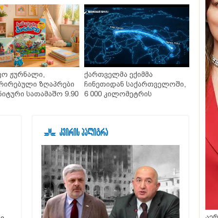
ვო ჟურნალი,
ქართველმა ექიმმა
რირებული ზღაპრები
ჩინეთიდან საქართველოში,
ნიტური სათამაშო 9.90
6 000 კილომეტრის
- "საბავშვო
დაშორებით,
ლში" ზღაპრების
ტელერობოტული ოპერაცია
დაიწყო
ჩაატარა - ისტორია
დაწერილია
აერ